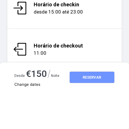
Horário de checkin
desde
15:00
até
23:00
Horário de checkout
11:00
/
€
150
Desde
Noite
RESERVAR
Change dates
Mapa e distâncias
Adults
2
Children
0
agosto 2026